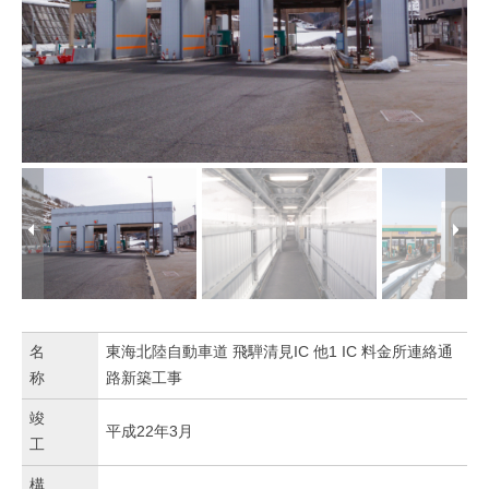
3
0
日
名
東海北陸自動車道 飛騨清見IC 他1 IC 料金所連絡通
称
路新築工事
竣
平成22年3月
工
構