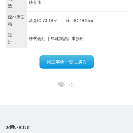
鉄骨造
造
延べ床面
清見IC 73.18㎡
荘川IC 49.95㎡
積
設
株式会社 手島建築設計事務所
計
施工事例一覧に戻る
H21
お問い合わせ