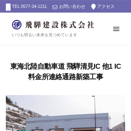
飛
ー
コ
TEL 0577-34-1211
お問い合わせ
アクセス
騨
ン
建
テ
設
ン
株
メ
飛
ニ
いつも明るい未来を見つめています
式
ツ
ュ
会
ー
騨
へ
社
建
ス
設
キ
東海北陸自動車道 飛騨清見IC 他1 IC
株
ッ
プ
式
料金所連絡通路新築工事
会
2
b
社
0
y
2
誠
1
年
8
月