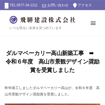
飛
ー
コ
TEL 0577-34-1211
お問い合わせ
アクセス
騨
ン
建
テ
設
ン
株
メ
飛
ニ
いつも明るい未来を見つめています
式
ツ
ュ
会
ー
騨
へ
社
建
ス
設
キ
ダルマベーカリー高山新築工事 ➠
株
ッ
プ
式
令和６年度 高山市景観デザイン奨励
会
賞を受賞しました
社
2
b
0
y
昨年竣工しましたダルマベーカリー高山が、令和６年度 高
2
飛
山市景観デザイン奨励賞を受賞しました。
5
騨
年
建