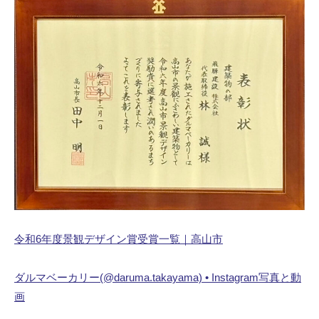
1
設
月
株
2
式
9
会
日
社
令和6年度景観デザイン賞受賞一覧｜高山市
ダルマベーカリー(@daruma.takayama) • Instagram写真と動
画